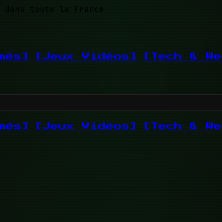
 dans toute la France
més]
[Jeux Vidéos]
[Tech & We
més]
[Jeux Vidéos]
[Tech & We