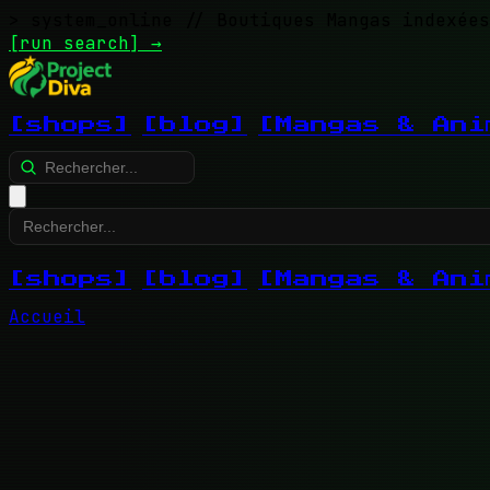
> system_online
// Boutiques Mangas indexées
[run search]
→
[shops]
[blog]
[Mangas & Ani
[shops]
[blog]
[Mangas & Ani
Accueil