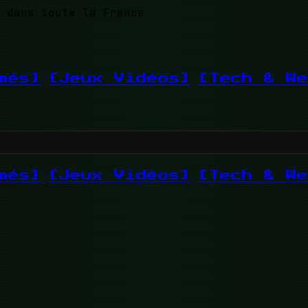
 dans toute la France
més]
[Jeux Vidéos]
[Tech & We
més]
[Jeux Vidéos]
[Tech & We