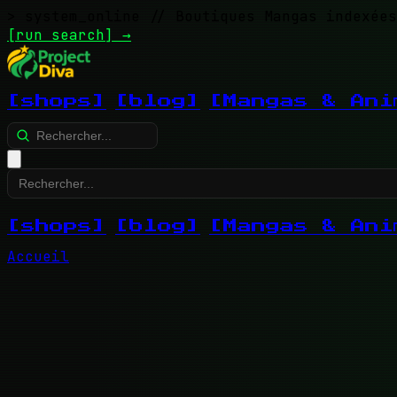
> system_online
// Boutiques Mangas indexées
[run search]
→
[shops]
[blog]
[Mangas & Ani
[shops]
[blog]
[Mangas & Ani
Accueil