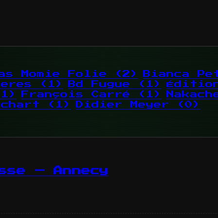
as Momie Folie
(2)
Bianca P
teres
(1)
Bd Fugue
(1)
Éditio
(1)
François Carré
(1)
Nakach
uchart
(1)
Didier Meyer
(0)
sse — Annecy