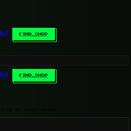
b]
FIND_SHOP
b]
FIND_SHOP
gorie ou département.