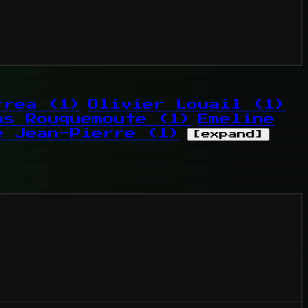
etrea
(1)
Olivier Louail
(1)
ns Rouquemoute
(1)
Emeline
e Jean-Pierre
(1)
[expand]