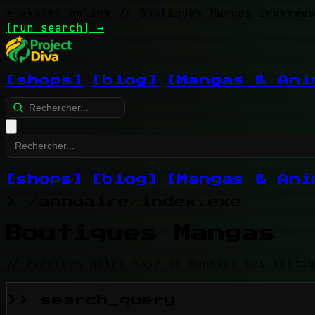
> system_online
// Boutiques Mangas indexées
[run search]
→
[shops]
[blog]
[Mangas & Ani
[shops]
[blog]
[Mangas & Ani
> /annuaire/index.exe
Boutiques Mangas
// Parcours notre base de données des boutiq
>> search_query