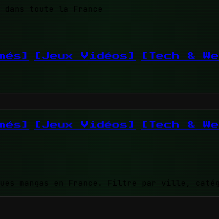
 dans toute la France
més]
[Jeux Vidéos]
[Tech & We
més]
[Jeux Vidéos]
[Tech & We
ues mangas en France. Filtre par ville, caté