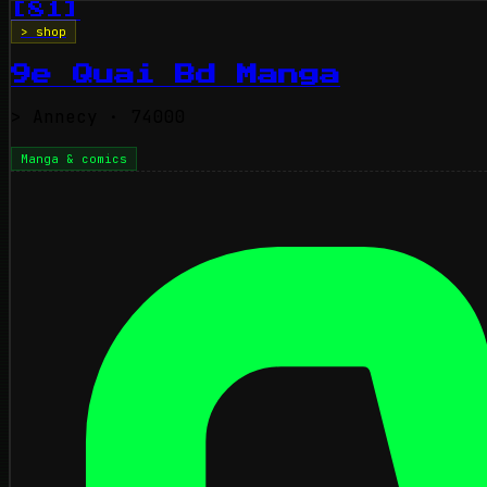
[81]
> shop
9e Quai Bd Manga
>
Annecy
· 74000
Manga & comics