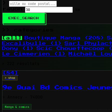
>
rayon
km
EXEC_SEARCH
>> categories
[all]
Boutique Manga
(208)
S
Excalibulle
(1)
Sarl Phylac
Dony
(1)
Scic Chouettecoop
Le Cimmerien
(1)
Michaël Lo
>
222
résultats
[84]
> shop
9e Quai Bd Comics Jeune
>
Annecy
· 74000
Manga & comics