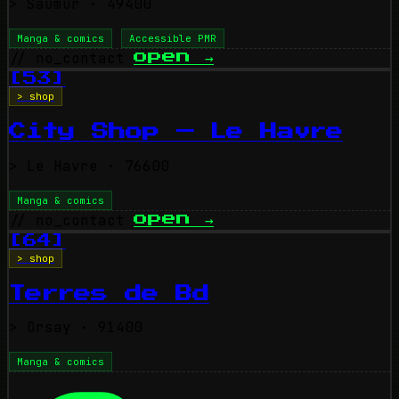
>
Saumur
· 49400
Manga & comics
Accessible PMR
// no_contact
open
→
[53]
> shop
City Shop — Le Havre
>
Le Havre
· 76600
Manga & comics
// no_contact
open
→
[64]
> shop
Terres de Bd
>
Orsay
· 91400
Manga & comics