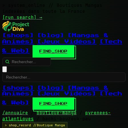
> system_online
// Boutiques Mangas
indexées dans toute la France
[run search]
→
[shops]
[blog]
[Mangas &
Animés]
[Jeux Vidéos]
[Tech
& Web]
FIND_SHOP
[shops]
[blog]
[Mangas &
Animés]
[Jeux Vidéos]
[Tech
& Web]
FIND_SHOP
/annuaire
/
boutique-manga
/
pyrenees-
atlantiques
/
bachi-bouzouk-pau
> shop_record //Boutique Manga