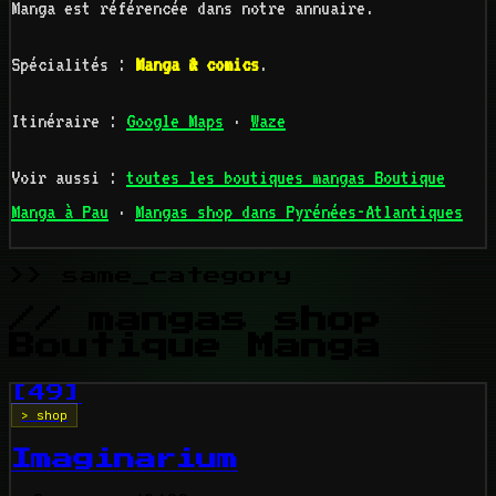
Manga est référencée dans notre annuaire.
Spécialités :
Manga & comics
.
Itinéraire :
Google Maps
·
Waze
Voir aussi :
toutes les boutiques mangas Boutique
Manga à Pau
·
Mangas shop dans Pyrénées-Atlantiques
>> same_category
// mangas shop
Boutique Manga
[49]
> shop
Imaginarium