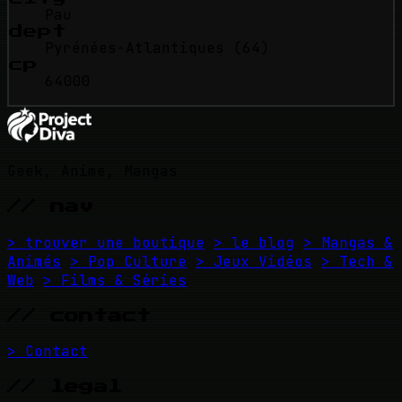
Pau
dept
Pyrénées-Atlantiques (64)
cp
64000
Geek, Anime, Mangas
// nav
> trouver une boutique
> le blog
> Mangas &
Animés
> Pop Culture
> Jeux Vidéos
> Tech &
Web
> Films & Séries
// contact
> Contact
// legal