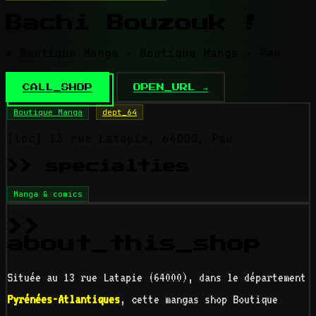
Bachi Bouzouk !
> Boutique Manga · Boutique Manga · Pau
CALL_SHOP
OPEN_URL →
Boutique Manga
dept_64
[loc]
13 rue Latapie, 64000, Pau
>> specialties
Manga & comics
>>
about_this_shop
Située au 13 rue Latapie (64000), dans le département
Pyrénées-Atlantiques
, cette mangas shop Boutique