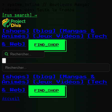
> system_online
// Boutiques Mangas
indexées dans toute la France
[run search]
→
[shops]
[blog]
[Mangas &
Animés]
[Jeux Vidéos]
[Tech
& Web]
FIND_SHOP
[shops]
[blog]
[Mangas &
Animés]
[Jeux Vidéos]
[Tech
& Web]
FIND_SHOP
Accueil