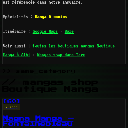
est référencée dans notre annuaire.
Spécialités :
Manga & comics
.
Itinéraire :
Google Maps
·
Waze
Voir aussi :
toutes les boutiques mangas Boutique
Manga à Albi
·
Mangas shop dans Tarn
>> same_category
// mangas shop
Boutique Manga
[60]
> shop
Magna Manga —
Fontainebleau