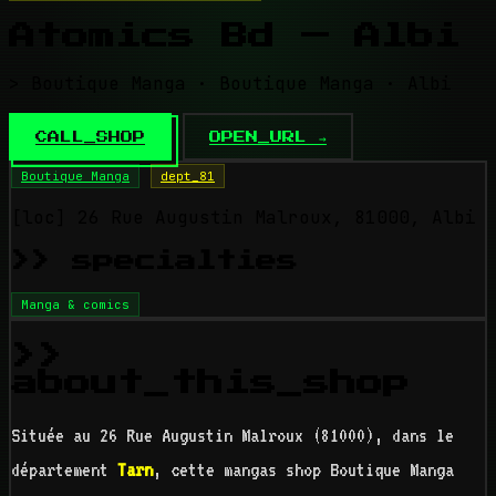
Atomics Bd — Albi
> Boutique Manga · Boutique Manga · Albi
CALL_SHOP
OPEN_URL →
Boutique Manga
dept_81
[loc]
26 Rue Augustin Malroux, 81000, Albi
>> specialties
Manga & comics
>>
about_this_shop
Située au 26 Rue Augustin Malroux (81000), dans le
département
Tarn
, cette mangas shop Boutique Manga