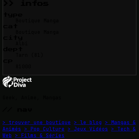
>> infos
type
Boutique Manga
cat
Boutique Manga
city
Albi
dept
Tarn (81)
cp
81000
Geek, Anime, Mangas
// nav
> trouver une boutique
> le blog
> Mangas &
Animés
> Pop Culture
> Jeux Vidéos
> Tech &
Web
> Films & Séries