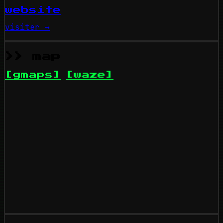
website
visiter →
>> map
[gmaps]
[waze]