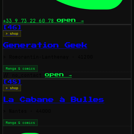
+33 9 73 22 60 78
open
→
[46]
> shop
Generation Geek
>
Romorantin-Lanthenay
· 41200
Manga & comics
// no_contact
open
→
[48]
> shop
La Cabane à Bulles
>
Nantes
· 44000
Manga & comics