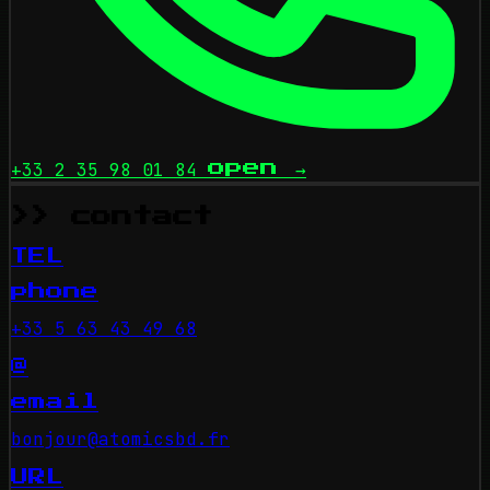
+33 2 35 98 01 84
open
→
>> contact
TEL
phone
+33 5 63 43 49 68
@
email
bonjour@atomicsbd.fr
URL