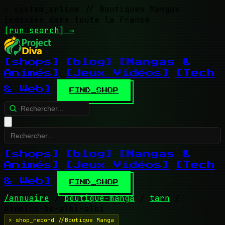
> system_online
// Boutiques Mangas
indexées dans toute la France
[run search]
→
[shops]
[blog]
[Mangas &
Animés]
[Jeux Vidéos]
[Tech
& Web]
FIND_SHOP
[shops]
[blog]
[Mangas &
Animés]
[Jeux Vidéos]
[Tech
& Web]
FIND_SHOP
/annuaire
/
boutique-manga
/
tarn
/
atomics-bd-albi-albi
> shop_record //Boutique Manga