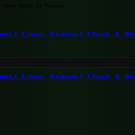
 dans toute la France
més]
[Jeux Vidéos]
[Tech & We
més]
[Jeux Vidéos]
[Tech & We