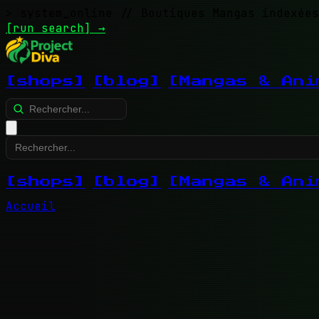
> system_online
// Boutiques Mangas indexées
[run search]
→
[shops]
[blog]
[Mangas & Ani
[shops]
[blog]
[Mangas & Ani
Accueil