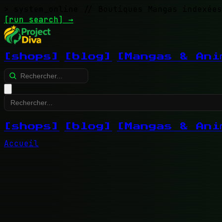
> system_online
// Boutiques Mangas indexées
[run search]
→
[shops]
[blog]
[Mangas & Ani
[shops]
[blog]
[Mangas & Ani
Accueil