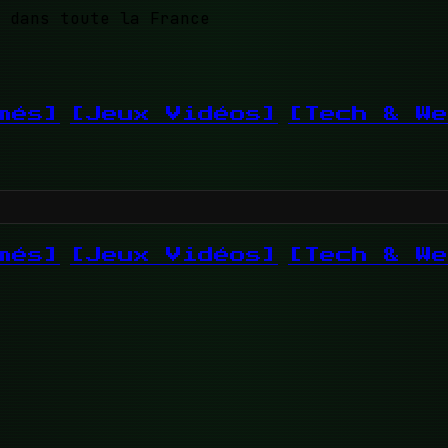
 dans toute la France
més]
[Jeux Vidéos]
[Tech & We
més]
[Jeux Vidéos]
[Tech & We