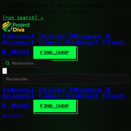
> system_online
// Boutiques Mangas
indexées dans toute la France
[run search]
→
[shops]
[blog]
[Mangas &
Animés]
[Jeux Vidéos]
[Tech
& Web]
FIND_SHOP
[shops]
[blog]
[Mangas &
Animés]
[Jeux Vidéos]
[Tech
& Web]
FIND_SHOP
Accueil