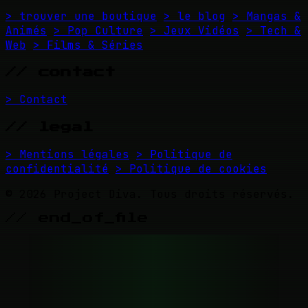
> trouver une boutique
> le blog
> Mangas &
Animés
> Pop Culture
> Jeux Vidéos
> Tech &
Web
> Films & Séries
// contact
> Contact
// legal
> Mentions légales
> Politique de
confidentialité
> Politique de cookies
© 2026 Project Diva. Tous droits réservés.
// end_of_file