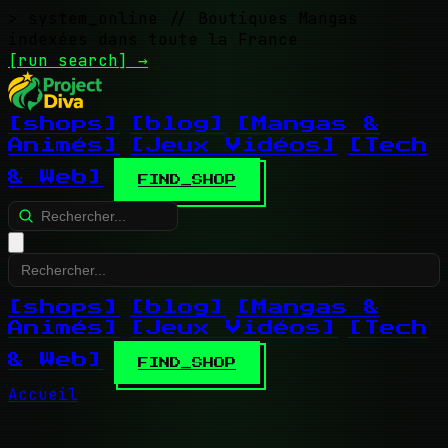
> system_online
// Boutiques Mangas
indexées dans toute la France
[run search]
→
[shops]
[blog]
[Mangas &
Animés]
[Jeux Vidéos]
[Tech
& Web]
FIND_SHOP
[shops]
[blog]
[Mangas &
Animés]
[Jeux Vidéos]
[Tech
& Web]
FIND_SHOP
Accueil