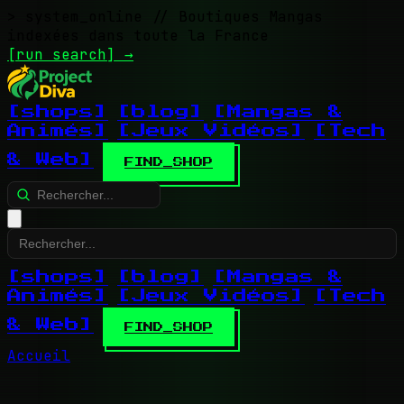
> system_online
// Boutiques Mangas
indexées dans toute la France
[run search]
→
[shops]
[blog]
[Mangas &
Animés]
[Jeux Vidéos]
[Tech
& Web]
FIND_SHOP
[shops]
[blog]
[Mangas &
Animés]
[Jeux Vidéos]
[Tech
& Web]
FIND_SHOP
Accueil