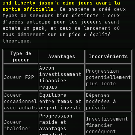
and Liberty jusqu'à cinq jours avant la
sortie officielle
. Ce système a créé deux
types de serveurs bien distincts : ceux
d'accès anticipé pour les joueurs ayant
acheté un pack, et ceux de lancement où
tous démarrent sur un pied d'égalité
théorique.
Type de
Avantages
Inconvénients
joueur
Aucun
Progression
investissement
Joueur F2P
potentiellement
financier
plus lente
requis
Joueur
Équilibre
Dépenses
occasionnel
entre temps et
modérées à
avec achats
argent investi
prévoir
Progression
Investissement
Joueur
rapide et
financier
"baleine"
avantages
conséquent
immédiats