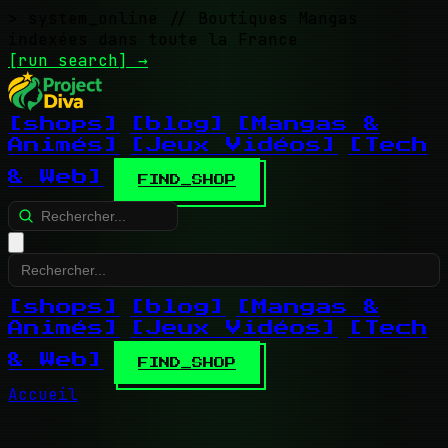
> system_online
// Boutiques Mangas
indexées dans toute la France
[run search]
→
[shops]
[blog]
[Mangas &
Animés]
[Jeux Vidéos]
[Tech
& Web]
FIND_SHOP
[shops]
[blog]
[Mangas &
Animés]
[Jeux Vidéos]
[Tech
& Web]
FIND_SHOP
Accueil