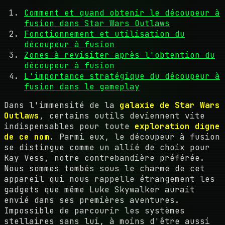
Comment et quand obtenir le découpeur à
fusion dans Star Wars Outlaws
Fonctionnement et utilisation du
découpeur à fusion
Zones à revisiter après l'obtention du
découpeur à fusion
L'importance stratégique du découpeur à
fusion dans le gameplay
Dans l'immensité de la
galaxie de Star Wars
Outlaws
, certains outils deviennent vite
indispensables pour toute
exploration digne
de ce nom
. Parmi eux, le découpeur à fusion
se distingue comme un allié de choix pour
Kay Vess, notre contrebandière préférée.
Nous sommes tombés sous le charme de cet
appareil qui nous rappelle étrangement les
gadgets que même Luke Skywalker aurait
envié dans ses premières aventures.
Impossible de parcourir les systèmes
stellaires sans lui, à moins d'être aussi