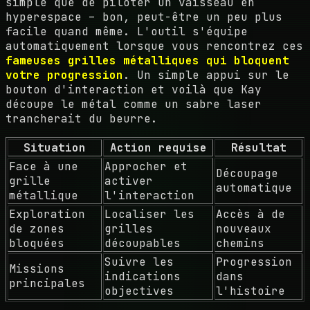
simple que de piloter un vaisseau en
hyperespace – bon, peut-être un peu plus
facile quand même. L'outil s'équipe
automatiquement lorsque vous rencontrez ces
fameuses grilles métalliques qui bloquent
votre progression
. Un simple appui sur le
bouton d'interaction et voilà que Kay
découpe le métal comme un sabre laser
trancherait du beurre.
Situation
Action requise
Résultat
Face à une
Approcher et
Découpage
grille
activer
automatique
métallique
l'interaction
Exploration
Localiser les
Accès à de
de zones
grilles
nouveaux
bloquées
découpables
chemins
Suivre les
Progression
Missions
indications
dans
principales
objectives
l'histoire