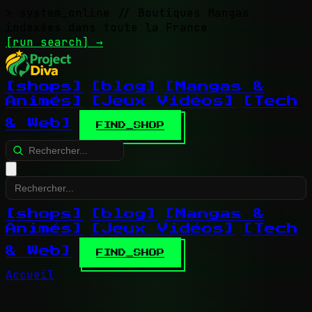
> system_online
// Boutiques Mangas
indexées dans toute la France
[run search]
→
[shops]
[blog]
[Mangas &
Animés]
[Jeux Vidéos]
[Tech
& Web]
FIND_SHOP
[shops]
[blog]
[Mangas &
Animés]
[Jeux Vidéos]
[Tech
& Web]
FIND_SHOP
Accueil