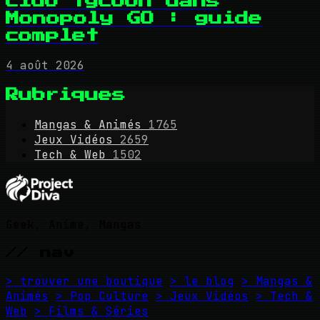
club Tycoon dans
Monopoly GO : guide
complet
4 août 2026
Rubriques
Mangas & Animés
1765
Jeux Vidéos
2659
Tech & Web
1502
Geek, Anime, Mangas
// nav
> trouver une boutique
> le blog
> Mangas &
Animés
> Pop Culture
> Jeux Vidéos
> Tech &
Web
> Films & Séries