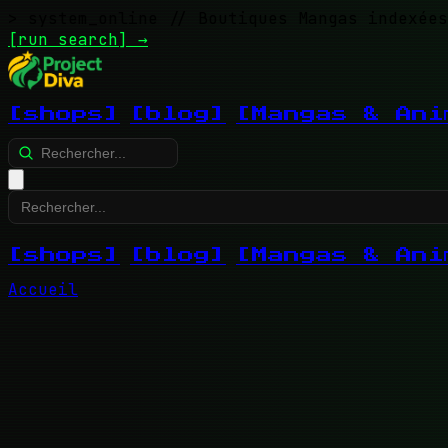
> system_online
// Boutiques Mangas indexées
[run search]
→
[shops]
[blog]
[Mangas & Ani
[shops]
[blog]
[Mangas & Ani
Accueil