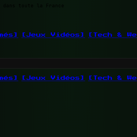
 dans toute la France
més]
[Jeux Vidéos]
[Tech & We
més]
[Jeux Vidéos]
[Tech & We