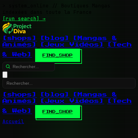
> system_online
// Boutiques Mangas
indexées dans toute la France
[run search]
→
[shops]
[blog]
[Mangas &
Animés]
[Jeux Vidéos]
[Tech
& Web]
FIND_SHOP
[shops]
[blog]
[Mangas &
Animés]
[Jeux Vidéos]
[Tech
& Web]
FIND_SHOP
Accueil