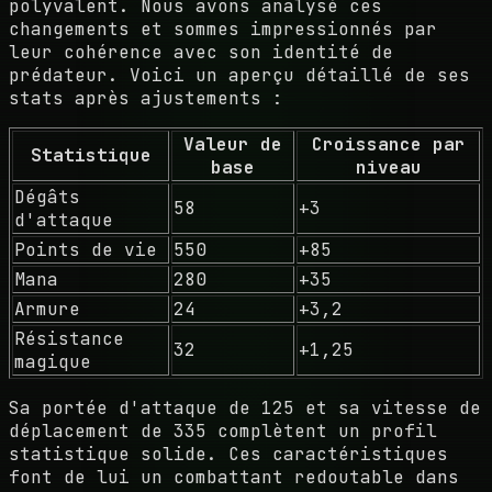
polyvalent. Nous avons analysé ces
changements et sommes impressionnés par
leur cohérence avec son identité de
prédateur. Voici un aperçu détaillé de ses
stats après ajustements :
Valeur de
Croissance par
Statistique
base
niveau
Dégâts
58
+3
d'attaque
Points de vie
550
+85
Mana
280
+35
Armure
24
+3,2
Résistance
32
+1,25
magique
Sa portée d'attaque de 125 et sa vitesse de
déplacement de 335 complètent un profil
statistique solide. Ces caractéristiques
font de lui un combattant redoutable dans