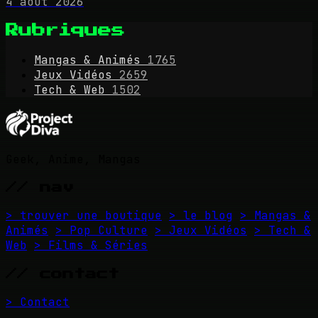
4 août 2026
Rubriques
Mangas & Animés
1765
Jeux Vidéos
2659
Tech & Web
1502
Geek, Anime, Mangas
// nav
> trouver une boutique
> le blog
> Mangas &
Animés
> Pop Culture
> Jeux Vidéos
> Tech &
Web
> Films & Séries
// contact
> Contact