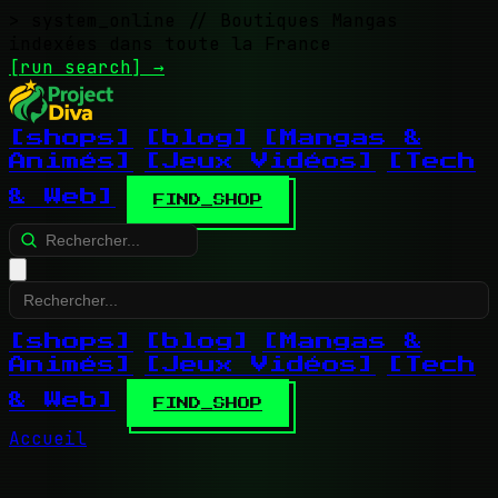
> system_online
// Boutiques Mangas
indexées dans toute la France
[run search]
→
[shops]
[blog]
[Mangas &
Animés]
[Jeux Vidéos]
[Tech
& Web]
FIND_SHOP
[shops]
[blog]
[Mangas &
Animés]
[Jeux Vidéos]
[Tech
& Web]
FIND_SHOP
Accueil