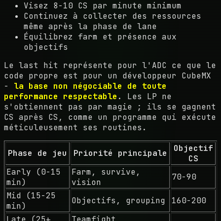
Visez 8-10 CS par minute minimum
Continuez à collecter des ressources
même après la phase de lane
Équilibrez farm et présence aux
objectifs
Le last hit représente pour l'ADC ce que le
code propre est pour un développeur CubeMX
-
la base non négociable de toute
performance respectable
. Les LP ne
s'obtiennent pas par magie ; ils se gagnent
CS après CS, comme un programme qui exécute
méticuleusement ses routines.
Objectif
Phase de jeu
Priorité principale
CS
Early (0-15
Farm, survive,
70-90
min)
vision
Mid (15-25
Objectifs, grouping
160-200
min)
Late (25+
Teamfight,