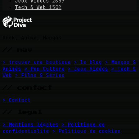
Jeux Vidéos
2659
Tech & Web
1502
Geek, Anime, Mangas
// nav
> trouver une boutique
> le blog
> Mangas &
Animés
> Pop Culture
> Jeux Vidéos
> Tech &
Web
> Films & Séries
// contact
> Contact
// legal
> Mentions légales
> Politique de
confidentialité
> Politique de cookies