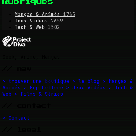
Rubriques
Mangas & Animés
1765
Jeux Vidéos
2659
Tech & Web
1502
Geek, Anime, Mangas
// nav
> trouver une boutique
> le blog
> Mangas &
Animés
> Pop Culture
> Jeux Vidéos
> Tech &
Web
> Films & Séries
// contact
> Contact
// legal