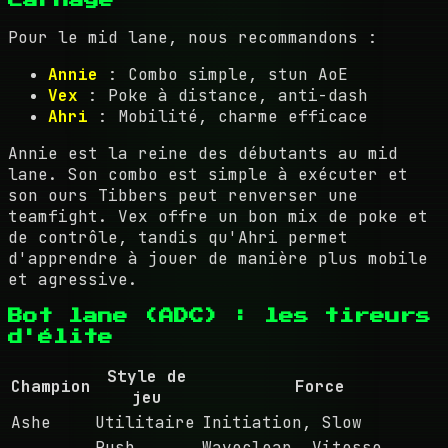
carnage
Pour le mid lane, nous recommandons :
Annie
: Combo simple, stun AoE
Vex
: Poke à distance, anti-dash
Ahri
: Mobilité, charme efficace
Annie est la reine des débutants au mid
lane. Son combo est simple à exécuter et
son ours Tibbers peut renverser une
teamfight. Vex offre un bon mix de poke et
de contrôle, tandis qu'Ahri permet
d'apprendre à jouer de manière plus mobile
et agressive.
Bot lane (ADC) : les tireurs
d'élite
Style de
Champion
Force
jeu
Ashe
Utilitaire
Initiation, Slow
Push
Waveclear, Vitesse