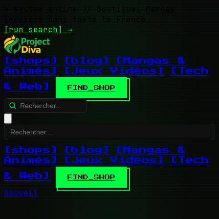
> system_online
// Boutiques Mangas
indexées dans toute la France
[run search]
→
[shops]
[blog]
[Mangas &
Animés]
[Jeux Vidéos]
[Tech
& Web]
FIND_SHOP
[shops]
[blog]
[Mangas &
Animés]
[Jeux Vidéos]
[Tech
& Web]
FIND_SHOP
Accueil