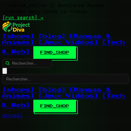
> system_online
// Boutiques Mangas
indexées dans toute la France
[run search]
→
[shops]
[blog]
[Mangas &
Animés]
[Jeux Vidéos]
[Tech
& Web]
FIND_SHOP
[shops]
[blog]
[Mangas &
Animés]
[Jeux Vidéos]
[Tech
& Web]
FIND_SHOP
Accueil