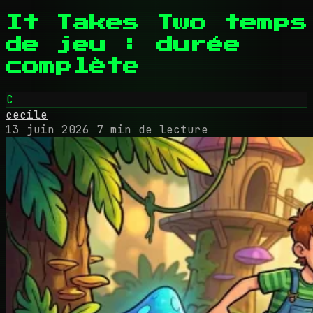
It Takes Two temps
de jeu : durée
complète
C
cecile
13 juin 2026
7 min de lecture