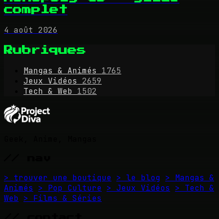
complet
4 août 2026
Rubriques
Mangas & Animés
1765
Jeux Vidéos
2659
Tech & Web
1502
Geek, Anime, Mangas
// nav
> trouver une boutique
> le blog
> Mangas &
Animés
> Pop Culture
> Jeux Vidéos
> Tech &
Web
> Films & Séries
// contact