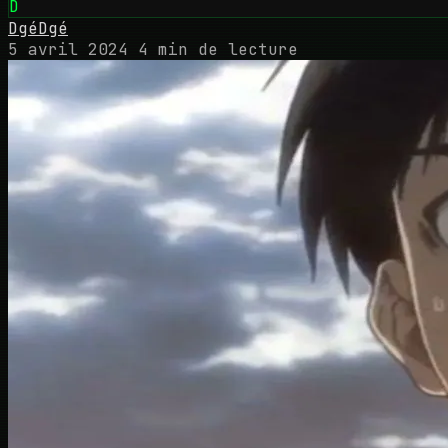
D
DgéDgé
5 avril 2024
4 min de lecture