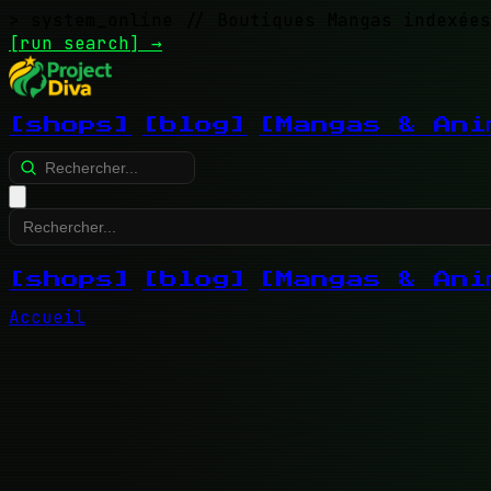
> system_online
// Boutiques Mangas indexées
[run search]
→
[shops]
[blog]
[Mangas & Ani
[shops]
[blog]
[Mangas & Ani
Accueil