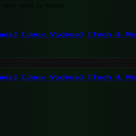
 dans toute la France
més]
[Jeux Vidéos]
[Tech & We
més]
[Jeux Vidéos]
[Tech & We