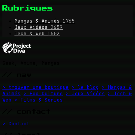
Rubriques
Mangas & Animés
1765
Jeux Vidéos
2659
Tech & Web
1502
Geek, Anime, Mangas
// nav
> trouver une boutique
> le blog
> Mangas &
Animés
> Pop Culture
> Jeux Vidéos
> Tech &
Web
> Films & Séries
// contact
> Contact