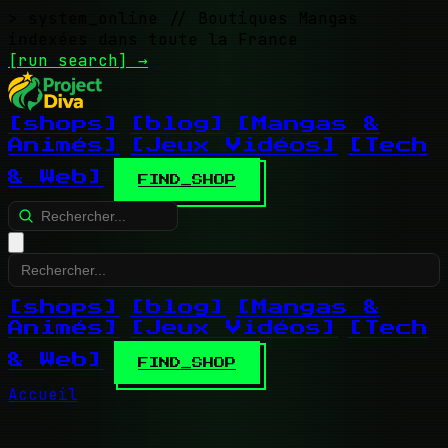
> system_online
// Boutiques Mangas
indexées dans toute la France
[run search]
→
[shops]
[blog]
[Mangas &
Animés]
[Jeux Vidéos]
[Tech
& Web]
FIND_SHOP
[shops]
[blog]
[Mangas &
Animés]
[Jeux Vidéos]
[Tech
& Web]
FIND_SHOP
Accueil