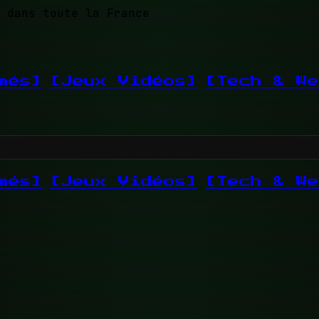
 dans toute la France
més]
[Jeux Vidéos]
[Tech & We
més]
[Jeux Vidéos]
[Tech & We