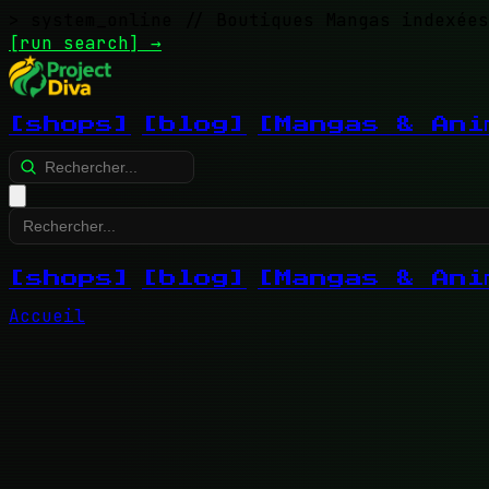
> system_online
// Boutiques Mangas indexées
[run search]
→
[shops]
[blog]
[Mangas & Ani
[shops]
[blog]
[Mangas & Ani
Accueil