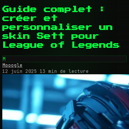
Guide complet :
créer et
personnaliser un
skin Sett pour
League of Legends
M
Mooogle
12 juin 2025
13 min de lecture