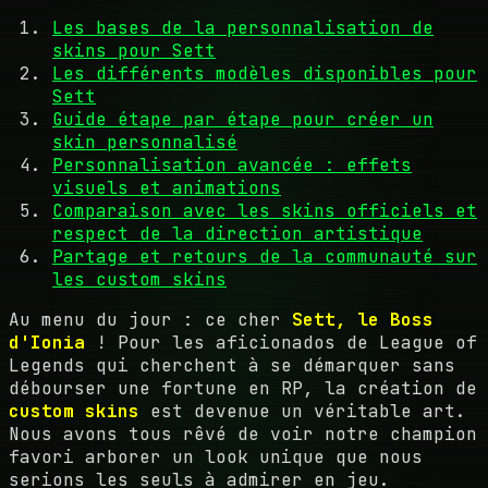
Les bases de la personnalisation de
skins pour Sett
Les différents modèles disponibles pour
Sett
Guide étape par étape pour créer un
skin personnalisé
Personnalisation avancée : effets
visuels et animations
Comparaison avec les skins officiels et
respect de la direction artistique
Partage et retours de la communauté sur
les custom skins
Au menu du jour : ce cher
Sett, le Boss
d'Ionia
! Pour les aficionados de League of
Legends qui cherchent à se démarquer sans
débourser une fortune en RP, la création de
custom skins
est devenue un véritable art.
Nous avons tous rêvé de voir notre champion
favori arborer un look unique que nous
serions les seuls à admirer en jeu.