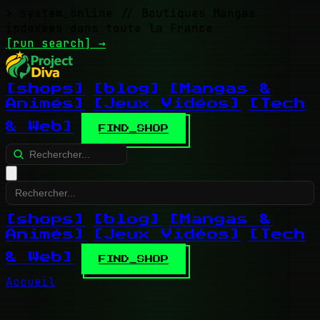
> system_online
// Boutiques Mangas
indexées dans toute la France
[run search]
→
[shops]
[blog]
[Mangas &
Animés]
[Jeux Vidéos]
[Tech
& Web]
FIND_SHOP
[shops]
[blog]
[Mangas &
Animés]
[Jeux Vidéos]
[Tech
& Web]
FIND_SHOP
Accueil