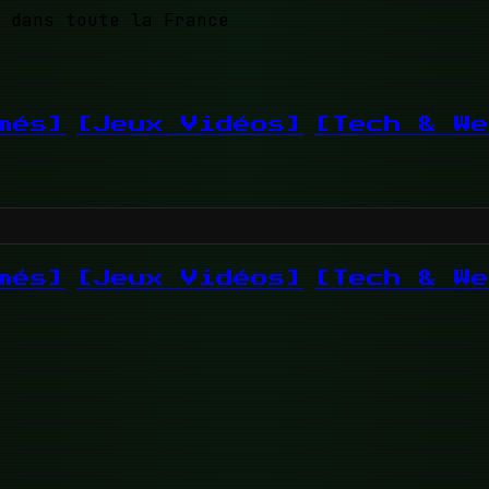
 dans toute la France
més]
[Jeux Vidéos]
[Tech & We
més]
[Jeux Vidéos]
[Tech & We