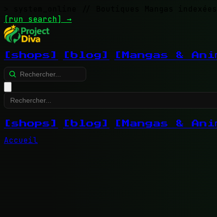
> system_online
// Boutiques Mangas indexées
[run search]
→
[shops]
[blog]
[Mangas & Ani
[shops]
[blog]
[Mangas & Ani
Accueil