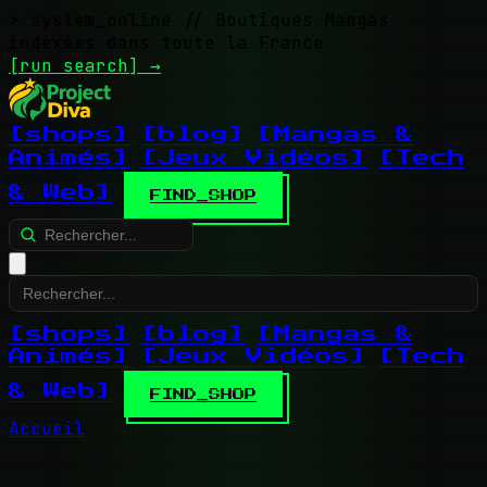
> system_online
// Boutiques Mangas
indexées dans toute la France
[run search]
→
[shops]
[blog]
[Mangas &
Animés]
[Jeux Vidéos]
[Tech
& Web]
FIND_SHOP
[shops]
[blog]
[Mangas &
Animés]
[Jeux Vidéos]
[Tech
& Web]
FIND_SHOP
Accueil