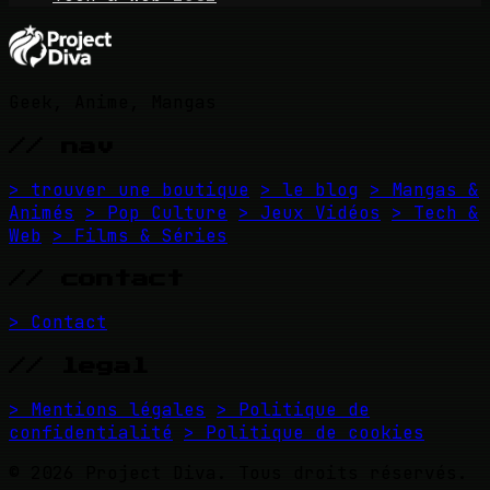
Geek, Anime, Mangas
// nav
> trouver une boutique
> le blog
> Mangas &
Animés
> Pop Culture
> Jeux Vidéos
> Tech &
Web
> Films & Séries
// contact
> Contact
// legal
> Mentions légales
> Politique de
confidentialité
> Politique de cookies
© 2026 Project Diva. Tous droits réservés.