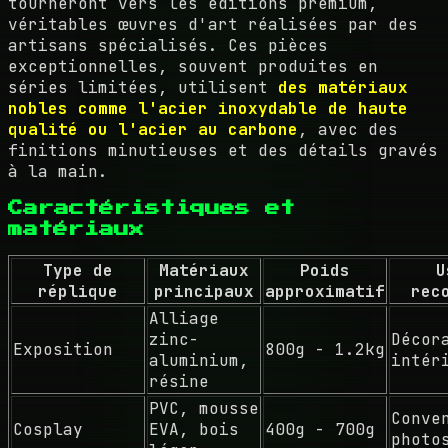
tourneront vers les éditions premium,
véritables œuvres d'art réalisées par des
artisans spécialisés. Ces pièces
exceptionnelles, souvent produites en
séries limitées, utilisent
des matériaux
nobles comme l'acier inoxydable de haute
qualité ou l'acier au carbone
, avec des
finitions minutieuses et des détails gravés
à la main.
Caractéristiques et
matériaux
Type de
Matériaux
Poids
U
réplique
principaux
approximatif
rec
Alliage
zinc-
Décor
Exposition
800g - 1.2kg
aluminium,
intér
résine
PVC, mousse
Conve
Cosplay
EVA, bois
400g - 700g
photo