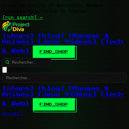
> system_online
// Boutiques Mangas
indexées dans toute la France
[run search]
→
[shops]
[blog]
[Mangas &
Animés]
[Jeux Vidéos]
[Tech
& Web]
FIND_SHOP
[shops]
[blog]
[Mangas &
Animés]
[Jeux Vidéos]
[Tech
& Web]
FIND_SHOP
Accueil