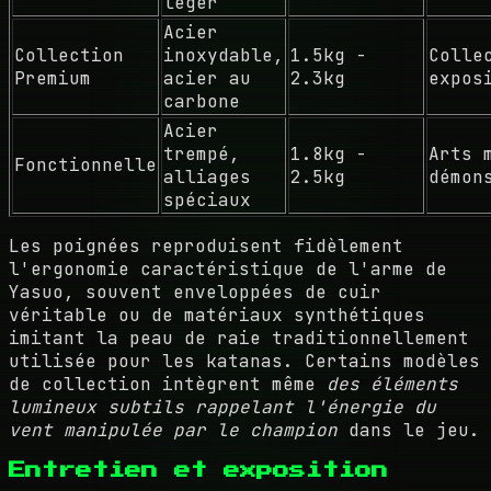
léger
Acier
Collection
inoxydable,
1.5kg -
Colle
Premium
acier au
2.3kg
expos
carbone
Acier
trempé,
1.8kg -
Arts 
Fonctionnelle
alliages
2.5kg
démon
spéciaux
Les poignées reproduisent fidèlement
l'ergonomie caractéristique de l'arme de
Yasuo, souvent enveloppées de cuir
véritable ou de matériaux synthétiques
imitant la peau de raie traditionnellement
utilisée pour les katanas. Certains modèles
de collection intègrent même
des éléments
lumineux subtils rappelant l'énergie du
vent manipulée par le champion
dans le jeu.
Entretien et exposition