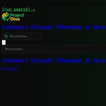
> system_online
// Boutiques Mangas indexées
[run search]
→
[shops]
[blog]
[Mangas & Ani
[shops]
[blog]
[Mangas & Ani
Accueil