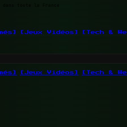
 dans toute la France
més]
[Jeux Vidéos]
[Tech & We
més]
[Jeux Vidéos]
[Tech & We