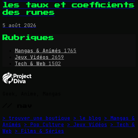
les taux et coefficients
des runes
5 août 2026
Rubriques
Mangas & Animés
1765
Jeux Vidéos
2659
Tech & Web
1502
Geek, Anime, Mangas
// nav
> trouver une boutique
> le blog
> Mangas &
Animés
> Pop Culture
> Jeux Vidéos
> Tech &
Web
> Films & Séries