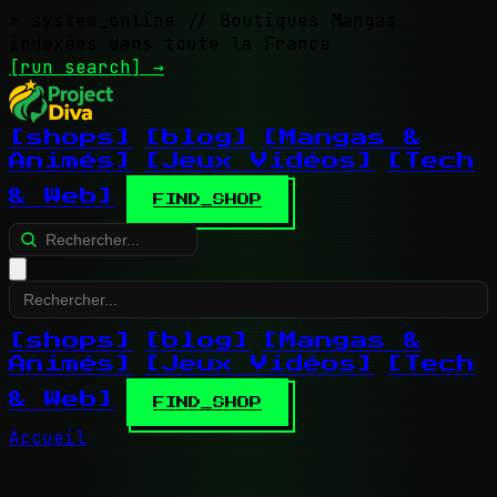
> system_online
// Boutiques Mangas
indexées dans toute la France
[run search]
→
[shops]
[blog]
[Mangas &
Animés]
[Jeux Vidéos]
[Tech
& Web]
FIND_SHOP
[shops]
[blog]
[Mangas &
Animés]
[Jeux Vidéos]
[Tech
& Web]
FIND_SHOP
Accueil