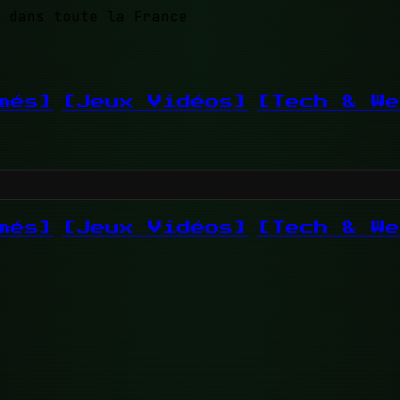
 dans toute la France
més]
[Jeux Vidéos]
[Tech & We
més]
[Jeux Vidéos]
[Tech & We