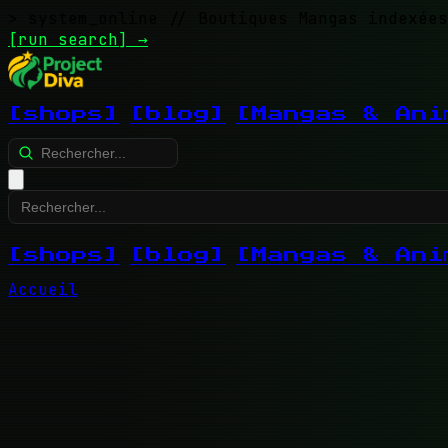
> system_online
// Boutiques Mangas indexées
[run search]
→
[shops]
[blog]
[Mangas & Ani
[shops]
[blog]
[Mangas & Ani
Accueil