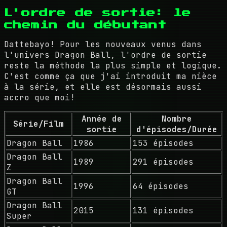
L'ordre de sortie: le
chemin du débutant
Dattebayo! Pour les nouveaux venus dans
l'univers Dragon Ball, l'ordre de sortie
reste la méthode la plus simple et logique.
C'est comme ça que j'ai introduit ma nièce
à la série, et elle est désormais aussi
accro que moi!
Année de
Nombre
Série/Film
sortie
d'épisodes/Durée
Dragon Ball
1986
153 épisodes
Dragon Ball
1989
291 épisodes
Z
Dragon Ball
1996
64 épisodes
GT
Dragon Ball
2015
131 épisodes
Super