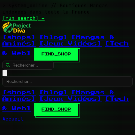
> system_online
// Boutiques Mangas
indexées dans toute la France
[run search]
→
[shops]
[blog]
[Mangas &
Animés]
[Jeux Vidéos]
[Tech
& Web]
FIND_SHOP
[shops]
[blog]
[Mangas &
Animés]
[Jeux Vidéos]
[Tech
& Web]
FIND_SHOP
Accueil