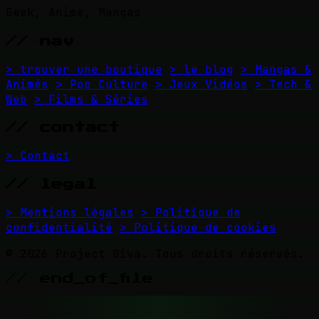
Geek, Anime, Mangas
// nav
> trouver une boutique
> le blog
> Mangas &
Animés
> Pop Culture
> Jeux Vidéos
> Tech &
Web
> Films & Séries
// contact
> Contact
// legal
> Mentions légales
> Politique de
confidentialité
> Politique de cookies
© 2026 Project Diva. Tous droits réservés.
// end_of_file