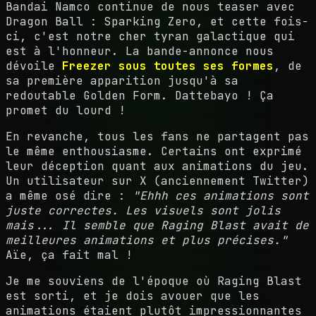
Bandai Namco continue de nous teaser avec
Dragon Ball : Sparking Zero, et cette fois-
ci, c'est notre cher tyran galactique qui
est à l'honneur. La bande-annonce nous
dévoile
Freezer sous toutes ses formes
, de
sa première apparition jusqu'à sa
redoutable Golden Form. Dattebayo ! Ça
promet du lourd !
En revanche, tous les fans ne partagent pas
le même enthousiasme. Certains ont exprimé
leur déception quant aux animations du jeu.
Un utilisateur sur X (anciennement Twitter)
a même osé dire :
"Ehhh ces animations sont
juste correctes. Les visuels sont jolis
mais... Il semble que Raging Blast avait de
meilleures animations et plus précises."
Aïe, ça fait mal !
Je me souviens de l'époque où Raging Blast
est sorti, et je dois avouer que les
animations étaient plutôt impressionnantes