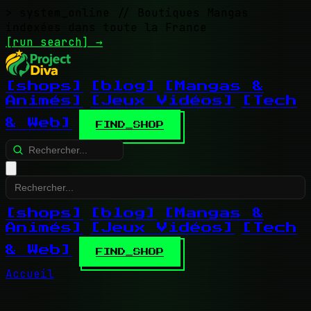
> system_online
// Boutiques Mangas
indexées dans toute la France
[run search]
→
[shops]
[blog]
[Mangas &
Animés]
[Jeux Vidéos]
[Tech
& Web]
FIND_SHOP
[shops]
[blog]
[Mangas &
Animés]
[Jeux Vidéos]
[Tech
& Web]
FIND_SHOP
Accueil