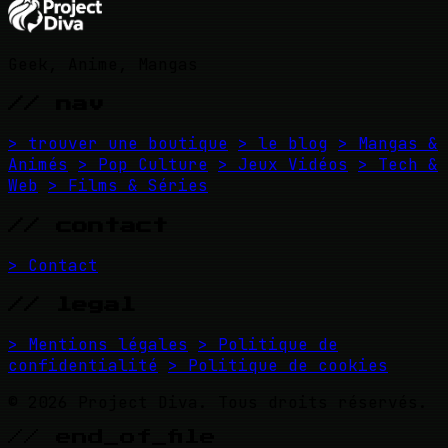
Geek, Anime, Mangas
// nav
> trouver une boutique
> le blog
> Mangas &
Animés
> Pop Culture
> Jeux Vidéos
> Tech &
Web
> Films & Séries
// contact
> Contact
// legal
> Mentions légales
> Politique de
confidentialité
> Politique de cookies
© 2026 Project Diva. Tous droits réservés.
// end_of_file