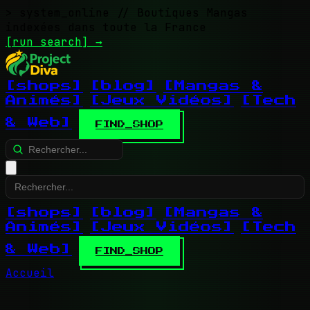
> system_online
// Boutiques Mangas
indexées dans toute la France
[run search]
→
[shops]
[blog]
[Mangas &
Animés]
[Jeux Vidéos]
[Tech
& Web]
FIND_SHOP
[shops]
[blog]
[Mangas &
Animés]
[Jeux Vidéos]
[Tech
& Web]
FIND_SHOP
Accueil