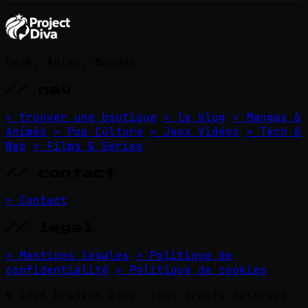
Geek, Anime, Mangas
// nav
> trouver une boutique
> le blog
> Mangas &
Animés
> Pop Culture
> Jeux Vidéos
> Tech &
Web
> Films & Séries
// contact
> Contact
// legal
> Mentions légales
> Politique de
confidentialité
> Politique de cookies
© 2026 Project Diva. Tous droits réservés.