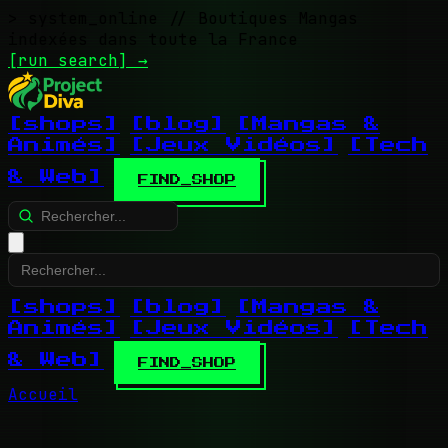
> system_online
// Boutiques Mangas
indexées dans toute la France
[run search]
→
[shops]
[blog]
[Mangas &
Animés]
[Jeux Vidéos]
[Tech
& Web]
FIND_SHOP
[shops]
[blog]
[Mangas &
Animés]
[Jeux Vidéos]
[Tech
& Web]
FIND_SHOP
Accueil