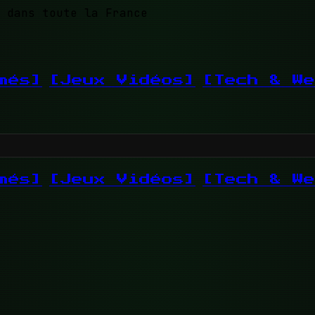
 dans toute la France
més]
[Jeux Vidéos]
[Tech & We
més]
[Jeux Vidéos]
[Tech & We