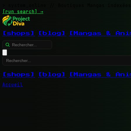
> system_online
// Boutiques Mangas indexées
[run search]
→
[shops]
[blog]
[Mangas & Ani
[shops]
[blog]
[Mangas & Ani
Accueil