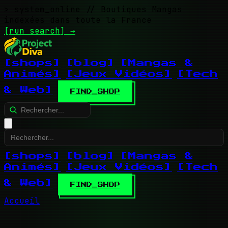
> system_online
// Boutiques Mangas
indexées dans toute la France
[run search]
→
[shops]
[blog]
[Mangas &
Animés]
[Jeux Vidéos]
[Tech
& Web]
FIND_SHOP
[shops]
[blog]
[Mangas &
Animés]
[Jeux Vidéos]
[Tech
& Web]
FIND_SHOP
Accueil