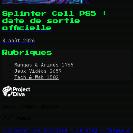
Splinter Cell PS5 :
date de sortie
officielle
8 août 2026
Rubriques
Mangas & Animés
1765
Jeux Vidéos
2659
Tech & Web
1502
Geek, Anime, Mangas
// nav
> trouver une boutique
> le blog
> Mangas &