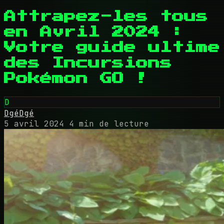
Attrapez-les tous
en Avril 2024 :
Votre guide ultime
des Incursions
Pokémon GO !
D
DgéDgé
5 avril 2024
4 min de lecture