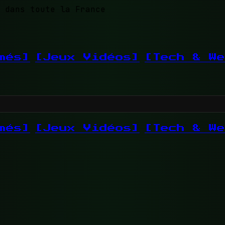
 dans toute la France
més]
[Jeux Vidéos]
[Tech & We
més]
[Jeux Vidéos]
[Tech & We