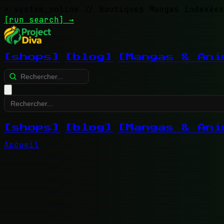
> system_online
// Boutiques Mangas indexées
[run search]
→
[shops]
[blog]
[Mangas & Ani
[shops]
[blog]
[Mangas & Ani
Accueil