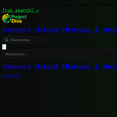
> system_online
// Boutiques Mangas indexées
[run search]
→
[shops]
[blog]
[Mangas & Ani
[shops]
[blog]
[Mangas & Ani
Accueil