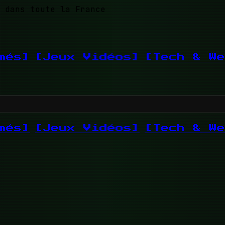
 dans toute la France
més]
[Jeux Vidéos]
[Tech & We
més]
[Jeux Vidéos]
[Tech & We