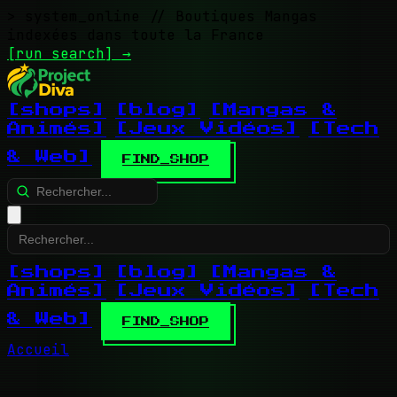
> system_online
// Boutiques Mangas
indexées dans toute la France
[run search]
→
[shops]
[blog]
[Mangas &
Animés]
[Jeux Vidéos]
[Tech
& Web]
FIND_SHOP
[shops]
[blog]
[Mangas &
Animés]
[Jeux Vidéos]
[Tech
& Web]
FIND_SHOP
Accueil