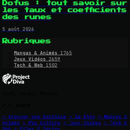
Dofus : tout savoir sur
les taux et coefficients
des runes
5 août 2026
Rubriques
Mangas & Animés
1765
Jeux Vidéos
2659
Tech & Web
1502
Geek, Anime, Mangas
// nav
> trouver une boutique
> le blog
> Mangas &
Animés
> Pop Culture
> Jeux Vidéos
> Tech &
Web
> Films & Séries