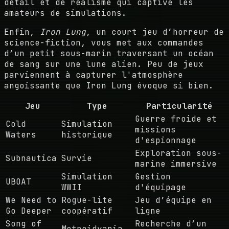
détail et de réalisme qui captive les
amateurs de simulations.
Enfin,
Iron Lung
, un court jeu d’horreur de
science-fiction, vous met aux commandes
d’un petit sous-marin traversant un océan
de sang sur une lune alien. Peu de jeux
parviennent à capturer l'atmosphère
angoissante que
Iron Lung
évoque si bien.
Jeu
Type
Particularité
Guerre froide et
Cold
Simulation
missions
Waters
historique
d'espionnage
Exploration sous-
Subnautica
Survie
marine immersive
Simulation
Gestion
UBOAT
WWII
d'équipage
We Need to
Rogue-lite
Jeu d’équipe en
Go Deeper
coopératif
ligne
Song of
Recherche d’un
Metroidvania