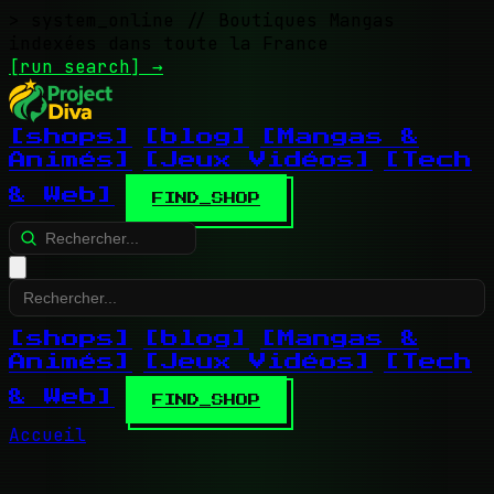
> system_online
// Boutiques Mangas
indexées dans toute la France
[run search]
→
[shops]
[blog]
[Mangas &
Animés]
[Jeux Vidéos]
[Tech
& Web]
FIND_SHOP
[shops]
[blog]
[Mangas &
Animés]
[Jeux Vidéos]
[Tech
& Web]
FIND_SHOP
Accueil