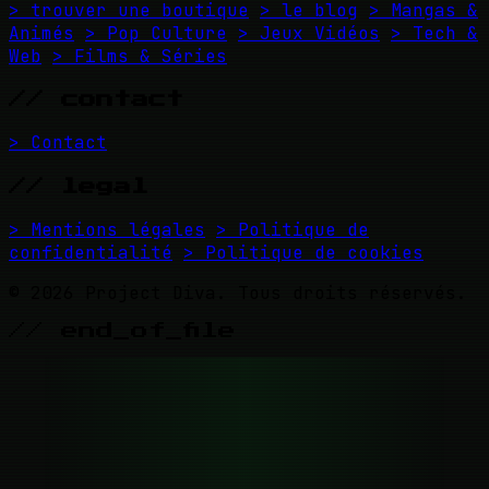
> trouver une boutique
> le blog
> Mangas &
Animés
> Pop Culture
> Jeux Vidéos
> Tech &
Web
> Films & Séries
// contact
> Contact
// legal
> Mentions légales
> Politique de
confidentialité
> Politique de cookies
© 2026 Project Diva. Tous droits réservés.
// end_of_file