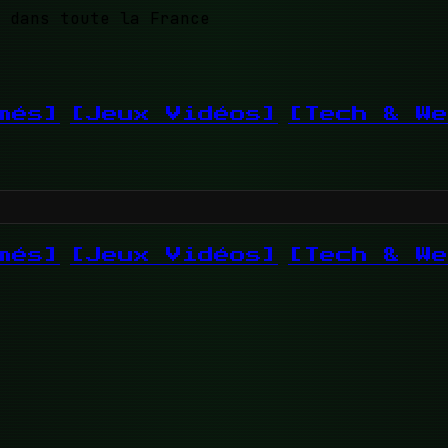
 dans toute la France
més]
[Jeux Vidéos]
[Tech & We
més]
[Jeux Vidéos]
[Tech & We