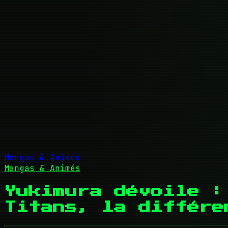
Mangas & Animés
Mangas & Animés
Yukimura dévoile :
Titans, la différe