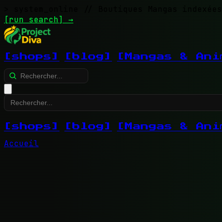
> system_online
// Boutiques Mangas indexées
[run search]
→
[shops]
[blog]
[Mangas & Ani
[shops]
[blog]
[Mangas & Ani
Accueil