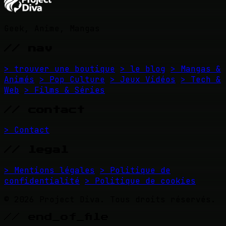
Geek, Anime, Mangas
// nav
> trouver une boutique
> le blog
> Mangas &
Animés
> Pop Culture
> Jeux Vidéos
> Tech &
Web
> Films & Séries
// contact
> Contact
// legal
> Mentions légales
> Politique de
confidentialité
> Politique de cookies
© 2026 Project Diva. Tous droits réservés.
// end_of_file