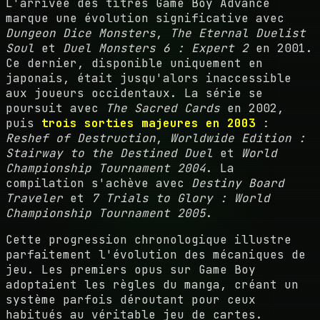
L'arrivée des titres Game Boy Advance
marque une évolution significative avec
Dungeon Dice Monsters
,
The Eternal Duelist
Soul
et
Duel Monsters 6 : Expert 2
en 2001.
Ce dernier, disponible uniquement en
japonais, était jusqu'alors inaccessible
aux joueurs occidentaux. La série se
poursuit avec
The Sacred Cards
en 2002,
puis
trois sorties majeures en 2003
:
Reshef of Destruction
,
Worldwide Edition :
Stairway to the Destined Duel
et
World
Championship Tournament 2004
. La
compilation s'achève avec
Destiny Board
Traveler
et
7 Trials to Glory : World
Championship Tournament 2005
.
Cette progression chronologique illustre
parfaitement l'évolution des mécaniques de
jeu. Les premiers opus sur Game Boy
adoptaient les règles du manga, créant un
système parfois déroutant pour ceux
habitués au véritable jeu de cartes.