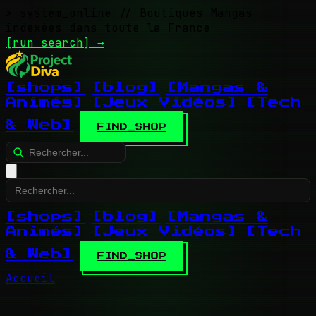
> system_online
// Boutiques Mangas
indexées dans toute la France
[run search]
→
[shops]
[blog]
[Mangas &
Animés]
[Jeux Vidéos]
[Tech
& Web]
FIND_SHOP
[shops]
[blog]
[Mangas &
Animés]
[Jeux Vidéos]
[Tech
& Web]
FIND_SHOP
Accueil