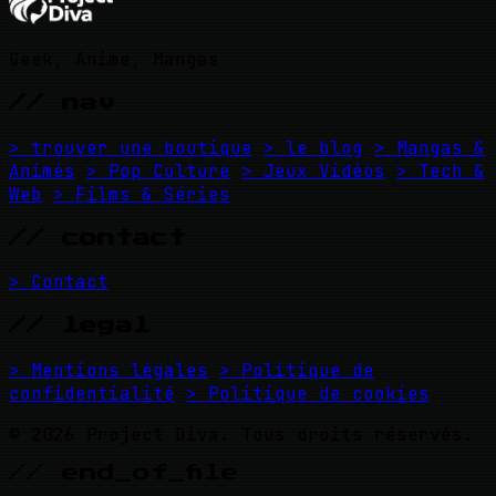
Geek, Anime, Mangas
// nav
> trouver une boutique
> le blog
> Mangas &
Animés
> Pop Culture
> Jeux Vidéos
> Tech &
Web
> Films & Séries
// contact
> Contact
// legal
> Mentions légales
> Politique de
confidentialité
> Politique de cookies
© 2026 Project Diva. Tous droits réservés.
// end_of_file