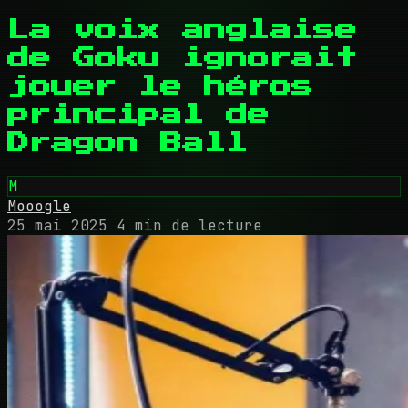
La voix anglaise
de Goku ignorait
jouer le héros
principal de
Dragon Ball
M
Mooogle
25 mai 2025
4 min de lecture