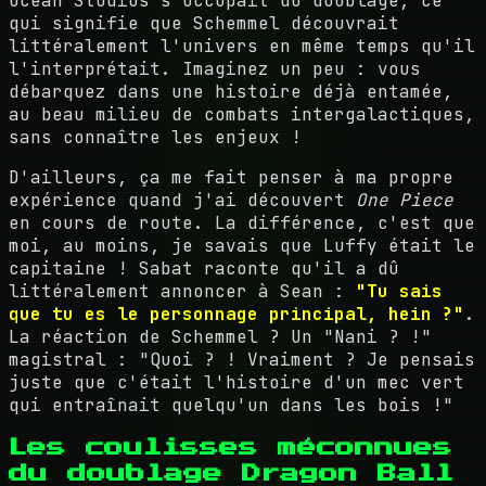
Ocean Studios s'occupait du doublage, ce
qui signifie que Schemmel découvrait
littéralement l'univers en même temps qu'il
l'interprétait. Imaginez un peu : vous
débarquez dans une histoire déjà entamée,
au beau milieu de combats intergalactiques,
sans connaître les enjeux !
D'ailleurs, ça me fait penser à ma propre
expérience quand j'ai découvert
One Piece
en cours de route. La différence, c'est que
moi, au moins, je savais que Luffy était le
capitaine ! Sabat raconte qu'il a dû
littéralement annoncer à Sean :
"Tu sais
que tu es le personnage principal, hein ?"
.
La réaction de Schemmel ? Un "Nani ? !"
magistral : "Quoi ? ! Vraiment ? Je pensais
juste que c'était l'histoire d'un mec vert
qui entraînait quelqu'un dans les bois !"
Les coulisses méconnues
du doublage Dragon Ball