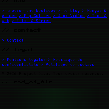
// nav
> trouver une boutique
> le blog
> Mangas &
Animés
> Pop Culture
> Jeux Vidéos
> Tech &
Web
> Films & Séries
// contact
> Contact
// legal
> Mentions légales
> Politique de
confidentialité
> Politique de cookies
© 2026 Project Diva. Tous droits réservés.
// end_of_file