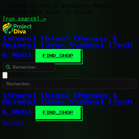
> system_online
// Boutiques Mangas
indexées dans toute la France
[run search]
→
[shops]
[blog]
[Mangas &
Animés]
[Jeux Vidéos]
[Tech
& Web]
FIND_SHOP
[shops]
[blog]
[Mangas &
Animés]
[Jeux Vidéos]
[Tech
& Web]
FIND_SHOP
Accueil