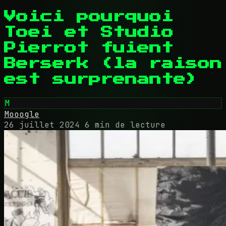
Voici pourquoi
Toei et Studio
Pierrot fuient
Berserk (la raison
est surprenante)
M
Mooogle
26 juillet 2024
6 min de lecture