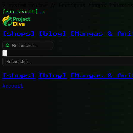
> system_online
// Boutiques Mangas indexées
[run search]
→
[shops]
[blog]
[Mangas & Ani
[shops]
[blog]
[Mangas & Ani
Accueil