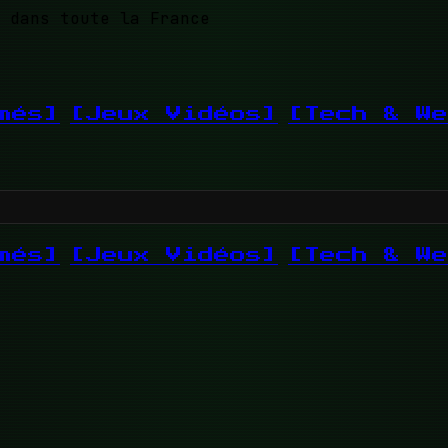
 dans toute la France
més]
[Jeux Vidéos]
[Tech & We
més]
[Jeux Vidéos]
[Tech & We