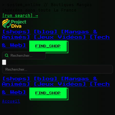
> system_online
// Boutiques Mangas
indexées dans toute la France
[run search]
→
[shops]
[blog]
[Mangas &
Animés]
[Jeux Vidéos]
[Tech
& Web]
FIND_SHOP
[shops]
[blog]
[Mangas &
Animés]
[Jeux Vidéos]
[Tech
& Web]
FIND_SHOP
Accueil