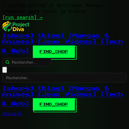
> system_online
// Boutiques Mangas
indexées dans toute la France
[run search]
→
[shops]
[blog]
[Mangas &
Animés]
[Jeux Vidéos]
[Tech
& Web]
FIND_SHOP
[shops]
[blog]
[Mangas &
Animés]
[Jeux Vidéos]
[Tech
& Web]
FIND_SHOP
Accueil