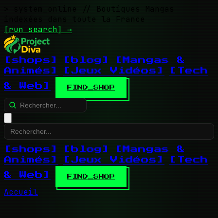
> system_online
// Boutiques Mangas
indexées dans toute la France
[run search]
→
[shops]
[blog]
[Mangas &
Animés]
[Jeux Vidéos]
[Tech
& Web]
FIND_SHOP
[shops]
[blog]
[Mangas &
Animés]
[Jeux Vidéos]
[Tech
& Web]
FIND_SHOP
Accueil