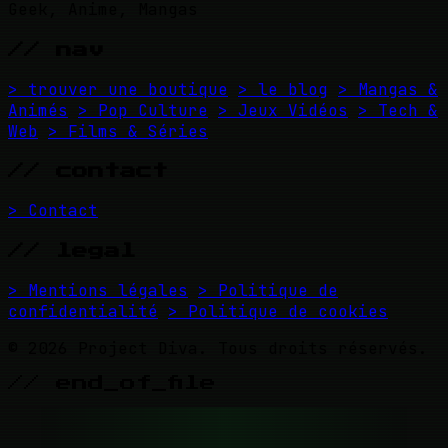
Geek, Anime, Mangas
// nav
> trouver une boutique
> le blog
> Mangas &
Animés
> Pop Culture
> Jeux Vidéos
> Tech &
Web
> Films & Séries
// contact
> Contact
// legal
> Mentions légales
> Politique de
confidentialité
> Politique de cookies
© 2026 Project Diva. Tous droits réservés.
// end_of_file