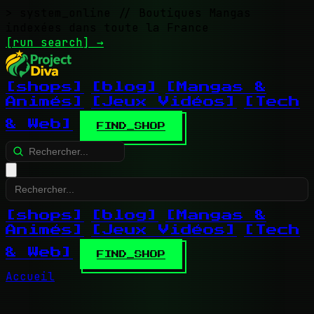
> system_online
// Boutiques Mangas
indexées dans toute la France
[run search]
→
[shops]
[blog]
[Mangas &
Animés]
[Jeux Vidéos]
[Tech
& Web]
FIND_SHOP
[shops]
[blog]
[Mangas &
Animés]
[Jeux Vidéos]
[Tech
& Web]
FIND_SHOP
Accueil