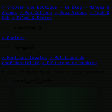
> trouver une boutique
> le blog
> Mangas &
Animés
> Pop Culture
> Jeux Vidéos
> Tech &
Web
> Films & Séries
// contact
> Contact
// legal
> Mentions légales
> Politique de
confidentialité
> Politique de cookies
© 2026 Project Diva. Tous droits réservés.
// end_of_file