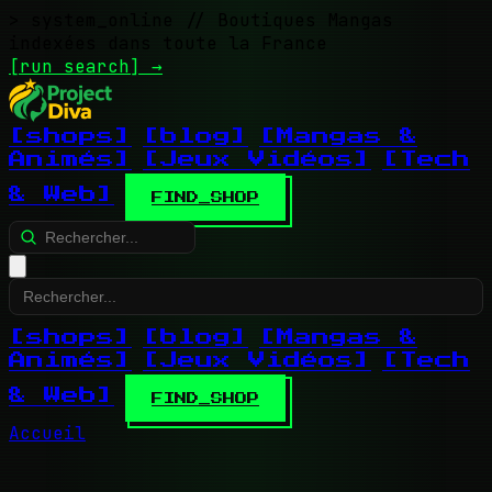
> system_online
// Boutiques Mangas
indexées dans toute la France
[run search]
→
[shops]
[blog]
[Mangas &
Animés]
[Jeux Vidéos]
[Tech
& Web]
FIND_SHOP
[shops]
[blog]
[Mangas &
Animés]
[Jeux Vidéos]
[Tech
& Web]
FIND_SHOP
Accueil