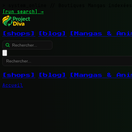
> system_online
// Boutiques Mangas indexées
[run search]
→
[shops]
[blog]
[Mangas & Ani
[shops]
[blog]
[Mangas & Ani
Accueil