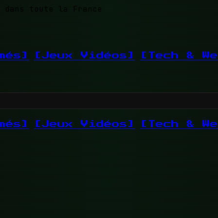
 dans toute la France
més]
[Jeux Vidéos]
[Tech & We
més]
[Jeux Vidéos]
[Tech & We