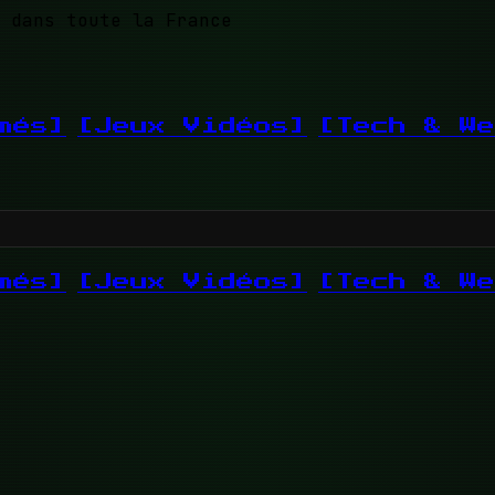
 dans toute la France
més]
[Jeux Vidéos]
[Tech & We
més]
[Jeux Vidéos]
[Tech & We