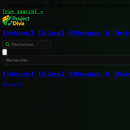
> system_online
// Boutiques Mangas indexées
[run search]
→
[shops]
[blog]
[Mangas & Ani
[shops]
[blog]
[Mangas & Ani
Accueil